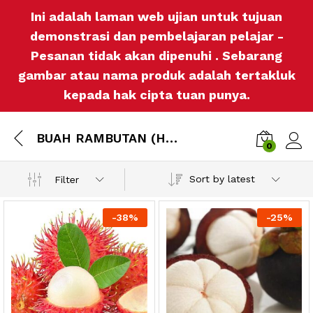
Ini adalah laman web ujian untuk tujuan
demonstrasi dan pembelajaran pelajar -
Pesanan tidak akan dipenuhi . Sebarang
gambar atau nama produk adalah tertakluk
kepada hak cipta tuan punya.
BUAH RAMBUTAN (HARGA DIKIRA MENGIKUT SUKATAN 1KG)
0
Log i
Sort by latest
Filter
-
38%
-
25%