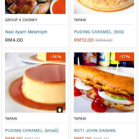
GROUP 4 CHONKY
TAPAW
Nasi Ayam Meletoph
PUDING CARAMEL (BIG)
RM
4.00
RM
12.00
RM
14.00
-
14%
-
17%
TAPAW
TAPAW
PUDING CARAMEL (small)
ROTI JOHN DAGING
RM
6.00
RM
5.00
RM
7.00
RM
6.00