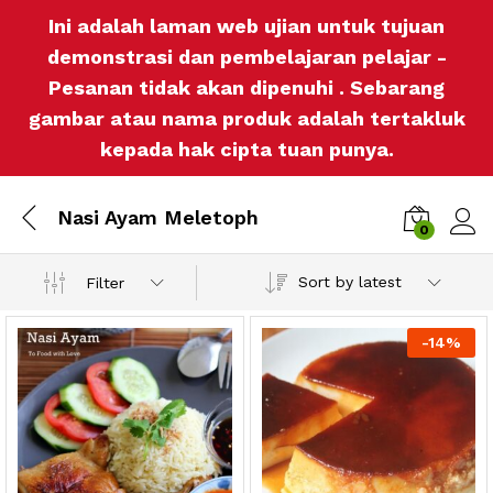
Ini adalah laman web ujian untuk tujuan
demonstrasi dan pembelajaran pelajar -
Pesanan tidak akan dipenuhi . Sebarang
gambar atau nama produk adalah tertakluk
kepada hak cipta tuan punya.
Nasi Ayam Meletoph
0
Log i
Sort by latest
Filter
-
14%