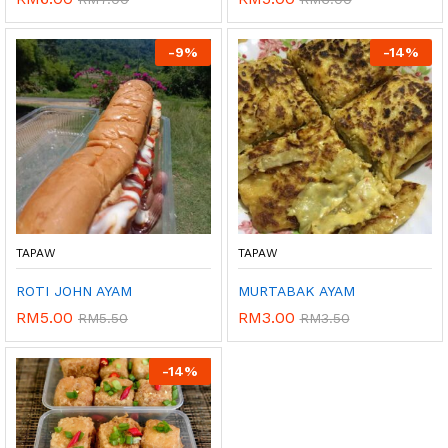
-
9%
-
14%
TAPAW
TAPAW
ROTI JOHN AYAM
MURTABAK AYAM
RM
5.00
RM
3.00
RM
5.50
RM
3.50
-
14%