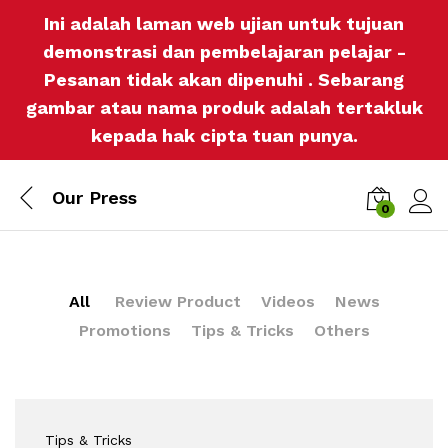
Ini adalah laman web ujian untuk tujuan
demonstrasi dan pembelajaran pelajar -
Pesanan tidak akan dipenuhi . Sebarang
gambar atau nama produk adalah tertakluk
kepada hak cipta tuan punya.
Our Press
0
Log i
All
Review Product
Videos
News
Promotions
Tips & Tricks
Others
Tips & Tricks