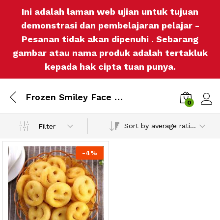
Ini adalah laman web ujian untuk tujuan
demonstrasi dan pembelajaran pelajar -
Pesanan tidak akan dipenuhi . Sebarang
gambar atau nama produk adalah tertakluk
kepada hak cipta tuan punya.
Frozen Smiley Face Potatoes
0
Log i
Sort by average rating
Filter
-
4%