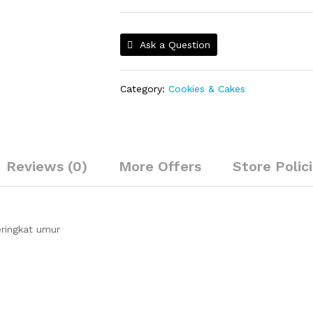
Ask a Question
Category:
Cookies & Cakes
Reviews (0)
More Offers
Store Polic
eringkat umur