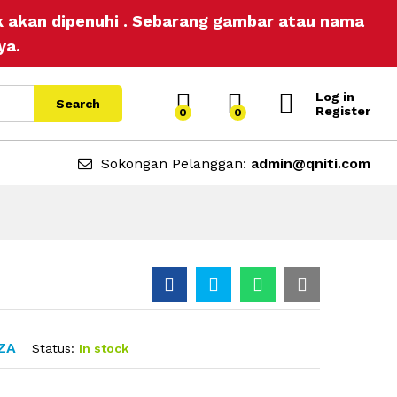
Add to Cart
ak akan dipenuhi . Sebarang gambar atau nama
ya.
Log in
Search
Register
0
0
Sokongan Pelanggan:
admin@qniti.com
ZA
Status:
In stock