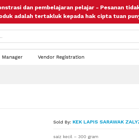
onstrasi dan pembelajaran pelajar - Pesanan tid
re Policies
Inquiries
oduk adalah tertakluk kepada hak cipta tuan pun
e Manager
Vendor Registration
KEK LAPIS SARAWAK ZALY
Sold By:
saiz kecil – 300 gram