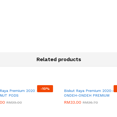
Related products
-
10%
N BAKERY
MUAZZIN BAKERY
 Raya Premium 2020 –
Biskut Raya Premium 2020—
NUT PODS
ONDEH-ONDEH PREMIUM
.00
RM
33.00
RM
39.00
RM
36.70
.00
RM
33.00
RM
39.00
RM
36.70