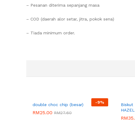
– Pesanan diterima sepanjang masa
– COD (daerah alor setar, jitra, pokok sena)
– Tiada minimum order.
-
9%
RAIHANAH
MUAZZI
double choc chip (besar)
Biskut
HAZEL
RM
25.00
RM
27.60
RM
35
RM
25.00
RM
27.60
RM
35