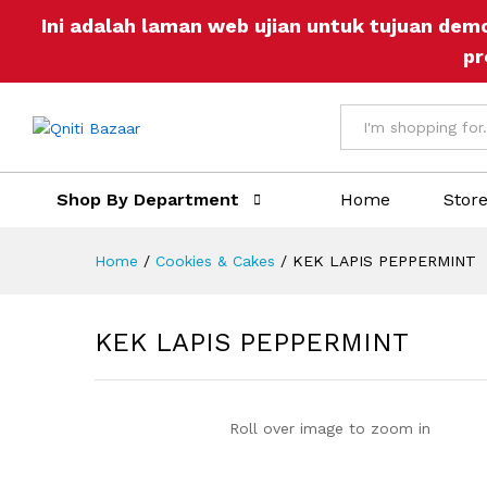
Ini adalah laman web ujian untuk tujuan dem
Description
Reviews (0)
More Offers
Sto
pr
All
Shop By Department
Home
Stor
Home
/
Cookies & Cakes
/
KEK LAPIS PEPPERMINT
KEK LAPIS PEPPERMINT
Roll over image to zoom in