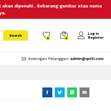
RM
3.00
Add to Cart
ak akan dipenuhi . Sebarang gambar atau nama
RM
5.00
ya.
Log in
Search
Register
0
0
Sokongan Pelanggan:
admin@qniti.com