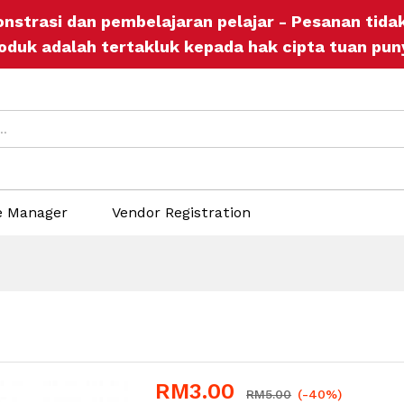
onstrasi dan pembelajaran pelajar - Pesanan tid
ers
Store Policies
Inquiries
oduk adalah tertakluk kepada hak cipta tuan pun
e Manager
Vendor Registration
RM
3.00
RM
5.00
(-40%)