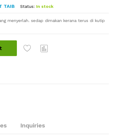
T TAIB
Status:
In stock
ng menyerlah. sedap dimakan kerana terus di kutip
t
Com
pare
ies
Inquiries