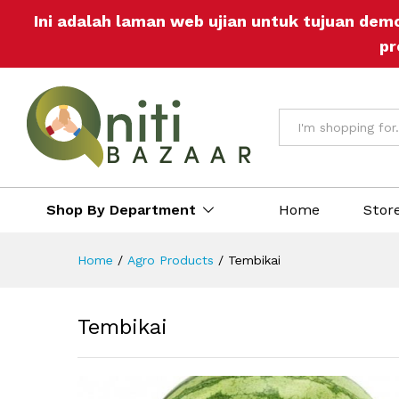
Tembikai
Ini adalah laman web ujian untuk tujuan dem
Description
Reviews (0)
More Off
pr
All
Shop By Department
Home
Stor
Home
/
Agro Products
/
Tembikai
Tembikai