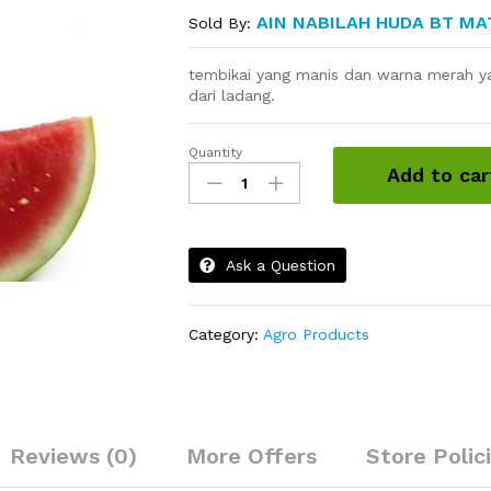
AIN NABILAH HUDA BT MA
Sold By:
tembikai yang manis dan warna merah ya
dari ladang.
Quantity
Tembikai
Add to car
quantity
Ask a Question
Category:
Agro Products
Reviews (0)
More Offers
Store Polic