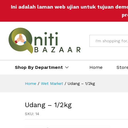
Udang - 1/2kg
Ini adalah laman web ujian untuk tujuan dem
Description
Reviews (0)
More Off
pr
All
Shop By Department
Home
Stor
Home
/
Wet Market
/
Udang – 1/2kg
Udang – 1/2kg
SKU:
14