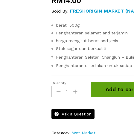
RM
14.00
FRESHORIGIN MARKET (N
Sold By:
berat=500g
Penghantaran selamat and terjamin
harga mengikut berat and jenis
Stok segar dan berkualiti
Penghantaran Sekitar Changlun – Buk
Penghantaran disediakan untuk setiap 
Quantity
Udang
Add to car
-
1/2kg
quantity
Ask a Question
Category:
Wet Market