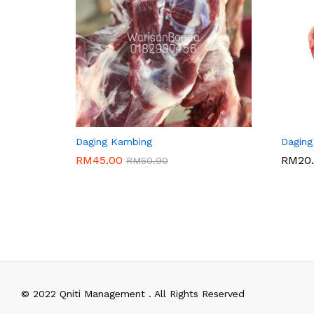
DAGING KAMBING TEMPATAN (NUR EZATI)
DAGING
Daging Kambing
Daging
RM
45.00
RM
20
RM
50.90
RM
45.00
RM
20
RM
50.90
© 2022 Qniti Management . All Rights Reserved