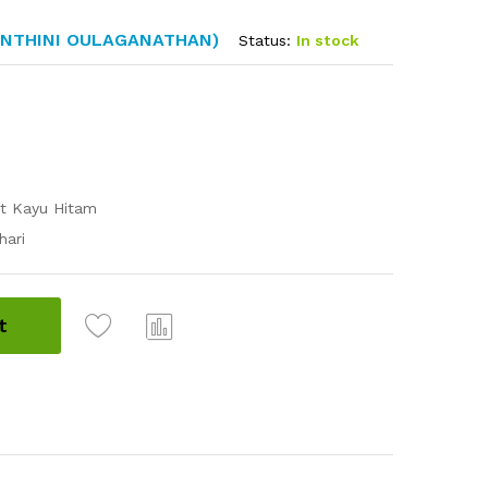
ANTHINI OULAGANATHAN)
Status:
In stock
it Kayu Hitam
hari
t
Com
pare