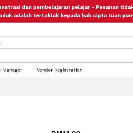
onstrasi dan pembelajaran pelajar - Pesanan tid
ers
Store Policies
Inquiries
oduk adalah tertakluk kepada hak cipta tuan pun
e Manager
Vendor Registration