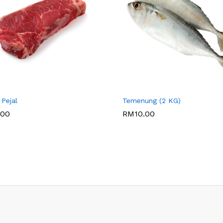
 SOTONG KA
DAGING SOTONG KA
 Pejal
Temenung (2 KG)
.00
RM
10.00
.00
RM
10.00