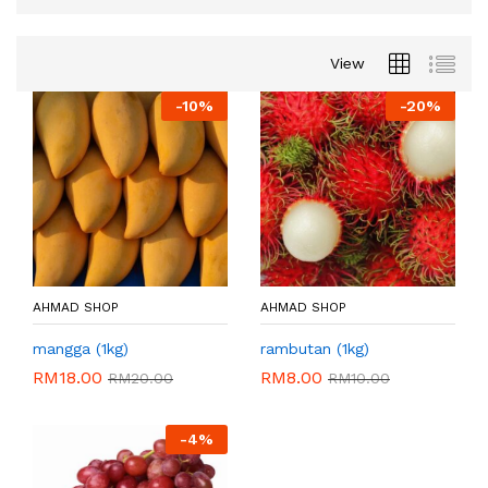
View
-
10%
-
20%
AHMAD SHOP
AHMAD SHOP
mangga (1kg)
rambutan (1kg)
RM
18.00
RM
8.00
RM
20.00
RM
10.00
-
4%