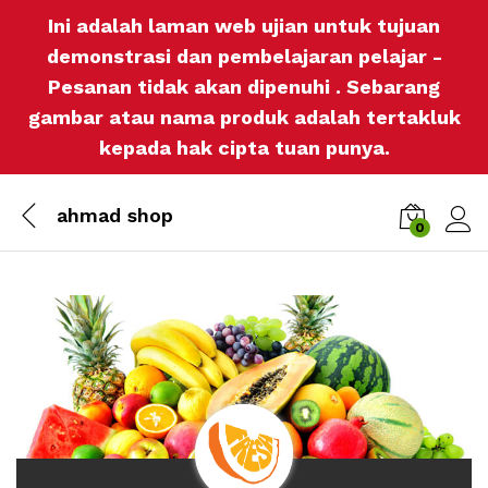
Ini adalah laman web ujian untuk tujuan
demonstrasi dan pembelajaran pelajar -
Pesanan tidak akan dipenuhi . Sebarang
gambar atau nama produk adalah tertakluk
kepada hak cipta tuan punya.
ahmad shop
0
Log i