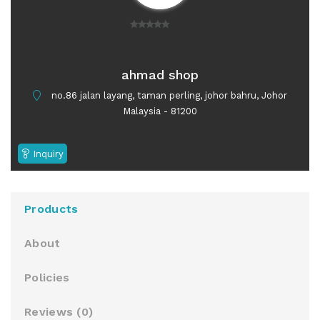
0
o
u
ahmad shop
t
no.86 jalan layang, taman perling, johor bahru, Johor
o
Malaysia - 81200
f
5
Inquiry
Products
About
Policies
Reviews (
0
)