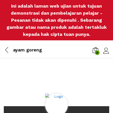
Ini adalah laman web ujian untuk tujuan
demonstrasi dan pembelajaran pelajar -
Pesanan tidak akan dipenuhi . Sebarang
gambar atau nama produk adalah tertakluk
kepada hak cipta tuan punya.
ayam goreng
0
Log i