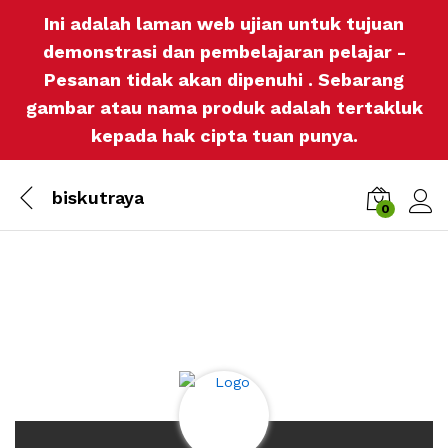
Ini adalah laman web ujian untuk tujuan
demonstrasi dan pembelajaran pelajar -
Pesanan tidak akan dipenuhi . Sebarang
gambar atau nama produk adalah tertakluk
kepada hak cipta tuan punya.
biskutraya
0
Log i