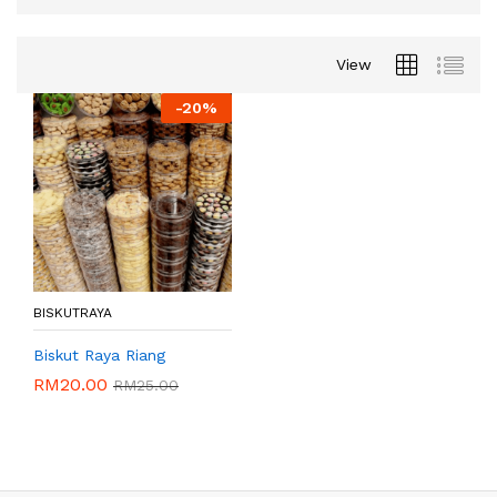
View
-
20%
BISKUTRAYA
Biskut Raya Riang
RM
20.00
RM
25.00