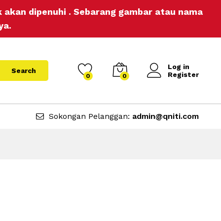
ak akan dipenuhi . Sebarang gambar atau nama
ya.
Log in
Search
Register
0
0
Sokongan Pelanggan:
admin@qniti.com