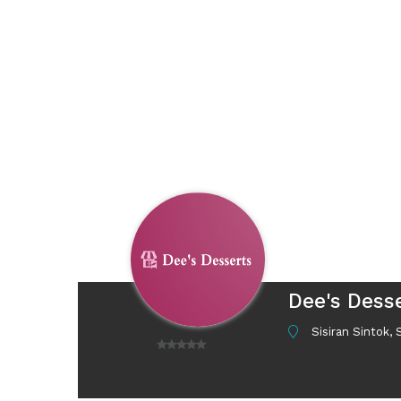
Dee's Dess
Sisiran Sintok,
0
o