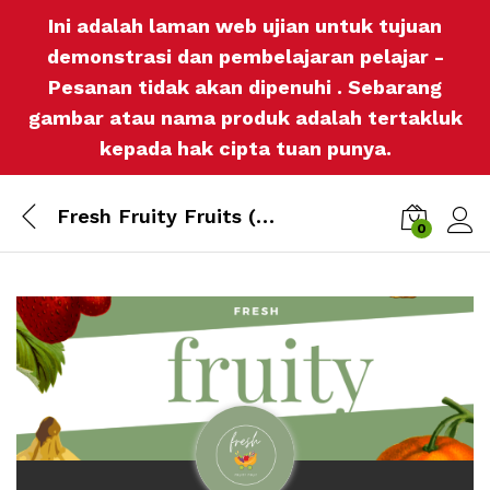
Ini adalah laman web ujian untuk tujuan
demonstrasi dan pembelajaran pelajar -
Pesanan tidak akan dipenuhi . Sebarang
gambar atau nama produk adalah tertakluk
kepada hak cipta tuan punya.
Fresh Fruity Fruits (ardani)
0
Log i