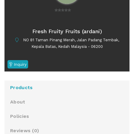
0
o
u
Fresh Fruity Fruits (ardani)
t
NO 81 Taman Pinang Merah, Jalan Padang Tembak,
o
Kepala Batas, Kedah Malaysia - 06200
f
5
Inquiry
Products
About
Policies
Reviews (
0
)