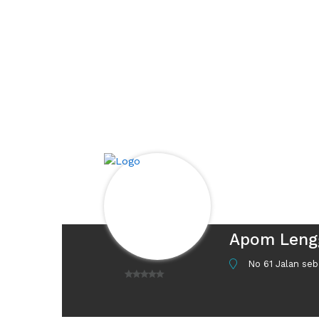
Apom Leng
No 61 Jalan seb
0
o