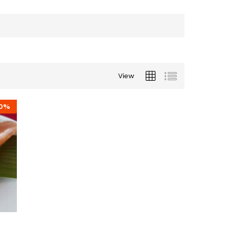
View
0%