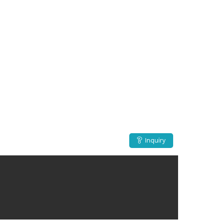
Inquiry