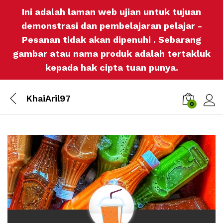
Ini adalah laman web ujian untuk tujuan
demonstrasi dan pembelajaran pelajar -
Pesanan tidak akan dipenuhi . Sebarang
gambar atau nama produk adalah tertakluk
kepada hak cipta tuan punya.
KhaiAril97
0
Log i