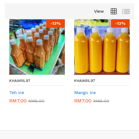
View
-
13%
-
13%
KHAIARIL97
KHAIARIL97
Teh ice
Mango Ice
RM
7.00
RM
7.00
RM
8.00
RM
8.00