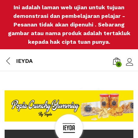
Ini adalah laman web ujian untuk tujuan
demonstrasi dan pembelajaran pelajar -
Pesanan tidak akan dipenuhi . Sebarang
gambar atau nama produk adalah tertakluk
kepada hak cipta tuan punya.
IEYDA
0
Log i