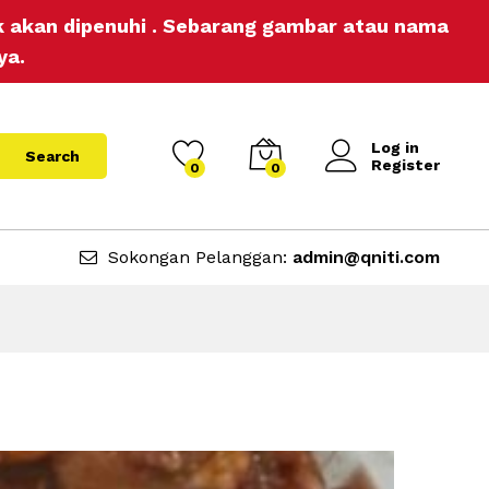
ak akan dipenuhi . Sebarang gambar atau nama
ya.
Log in
Search
Register
0
0
Sokongan Pelanggan:
admin@qniti.com