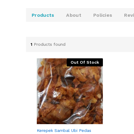
u
t
o
Products
About
Policies
Rev
f
5
1
Products found
Out Of Stock
KEREPEK SAMBAL UBI PEDAS
Kerepek Sambal Ubi Pedas