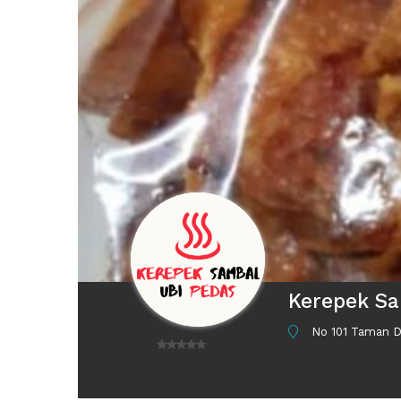
Kerepek Sa
No 101 Taman De
0
o