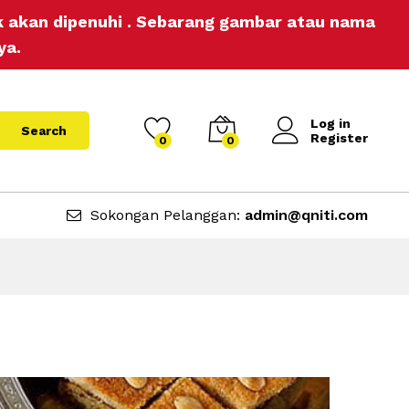
ak akan dipenuhi . Sebarang gambar atau nama
ya.
Log in
Search
Register
0
0
Sokongan Pelanggan:
admin@qniti.com