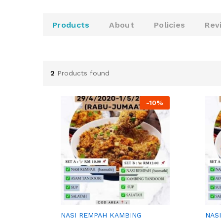
u
t
o
Products
About
Policies
Rev
f
5
2
Products found
-
10%
KRU KITCHEN
KRU 
NASI REMPAH KAMBING
NASI