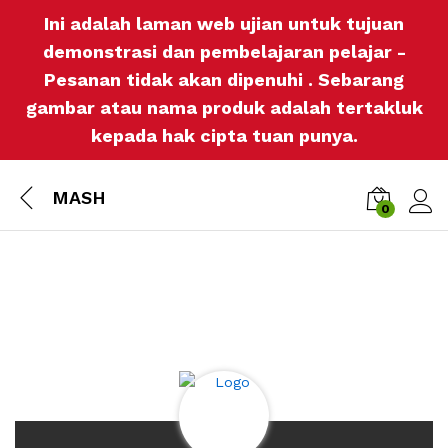
Ini adalah laman web ujian untuk tujuan
demonstrasi dan pembelajaran pelajar -
Pesanan tidak akan dipenuhi . Sebarang
gambar atau nama produk adalah tertakluk
kepada hak cipta tuan punya.
MASH
0
Log i