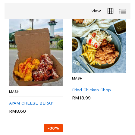
View
MASH
Fried Chicken Chop
MASH
RM
18.99
AYAM CHEESE BERAPI
RM
8.60
-
30%