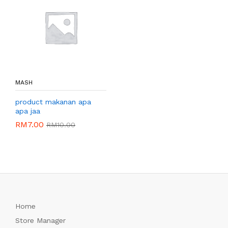
MASH
product makanan apa
apa jaa
RM
7.00
RM
10.00
Home
Store Manager