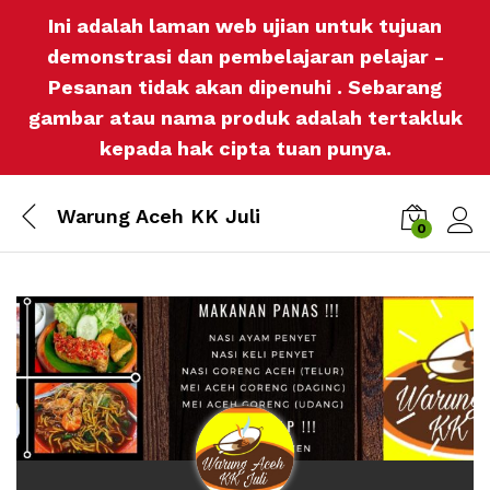
Ini adalah laman web ujian untuk tujuan
demonstrasi dan pembelajaran pelajar -
Pesanan tidak akan dipenuhi . Sebarang
gambar atau nama produk adalah tertakluk
kepada hak cipta tuan punya.
Warung Aceh KK Juli
0
Log i