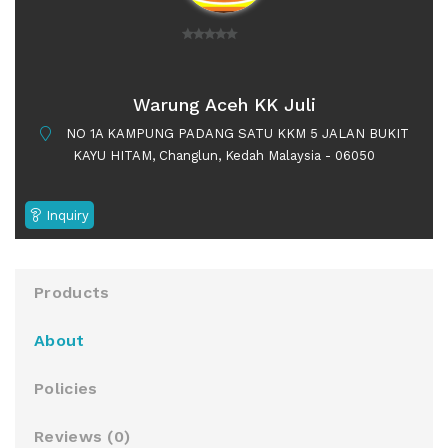
0
o
u
Warung Aceh KK Juli
t
NO 1A KAMPUNG PADANG SATU KKM 5 JALAN BUKIT
o
KAYU HITAM, Changlun, Kedah Malaysia - 06050
f
5
Inquiry
Products
About
Policies
Reviews (
0
)