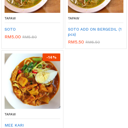
TAPAW
TAPAW
SOTO
SOTO ADD ON BERGEDIL (1
pcs)
RM
5.00
RM
5.80
RM
5.50
RM
6.50
-
14%
TAPAW
MEE KARI