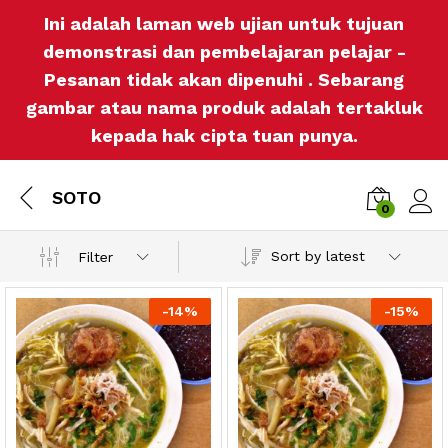
Ini adalah laman web ujian untuk tujuan
demonstrasi dan pembelajaran pelajar -
Pesanan tidak akan dipenuhi . Sebarang
gambar atau nama produk adalah tertakluk
kepada hak cipta tuan punya.
SOTO
0
Log i
Sort by latest
Filter
-
14%
-
15%