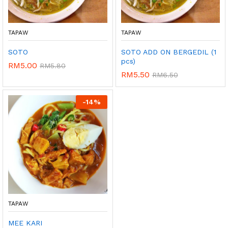
TAPAW
TAPAW
SOTO
SOTO ADD ON BERGEDIL (1
pcs)
RM
5.00
RM
5.80
RM
5.50
RM
6.50
-
14%
TAPAW
MEE KARI