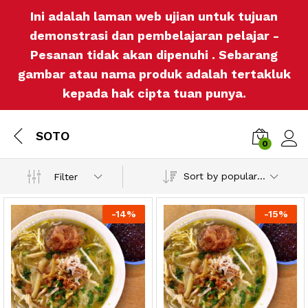
Ini adalah laman web ujian untuk tujuan
demonstrasi dan pembelajaran pelajar -
Pesanan tidak akan dipenuhi . Sebarang
gambar atau nama produk adalah tertakluk
kepada hak cipta tuan punya.
SOTO
0
Log i
Sort by popularity
Filter
-
14%
-
15%