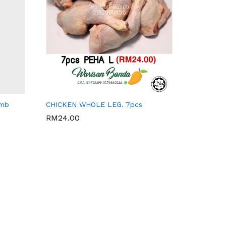
WARISAN BONDA
amb
CHICKEN WHOLE LEG. 7pcs
RM
24.00
RM
24.00