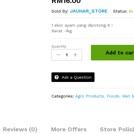
RM
16.00
JAUHAR_STORE
Status:
In
Sold By:
1 ekor ayam yang dipotong 6 !
Berat -1kg
Quantity
Ayam
Add to car
Frozen
1KG
quantity
Ask a Question
Categories:
Agro Products
,
Foods
,
Wet M
Reviews (0)
More Offers
Store Polic