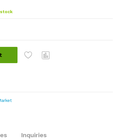
 stock
t
Com
pare
arket
ies
Inquiries