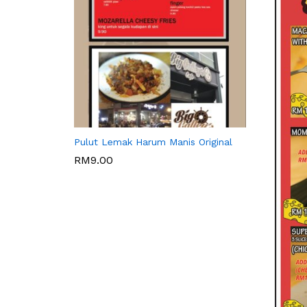
WARISAN BONDA
Pulut Lemak Harum Manis Original
RM
9.00
RM
9.00