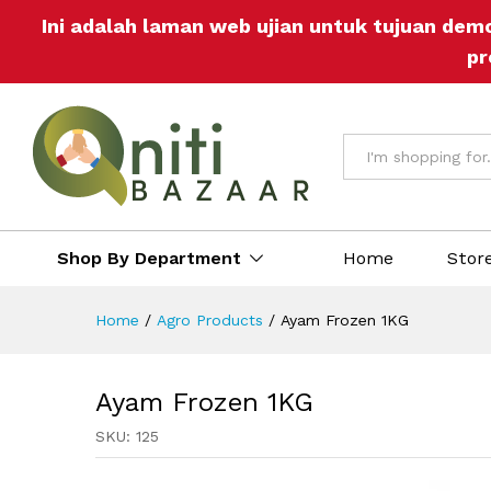
Ayam Frozen 1KG
Ini adalah laman web ujian untuk tujuan dem
Description
Reviews (0)
More Off
pr
All
Shop By Department
Home
Stor
Home
/
Agro Products
/
Ayam Frozen 1KG
Ayam Frozen 1KG
SKU:
125