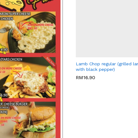
BIG GALLEY'S CAFE
Lamb Chop regular (grilled l
with black pepper)
RM
16.90
RM
16.90