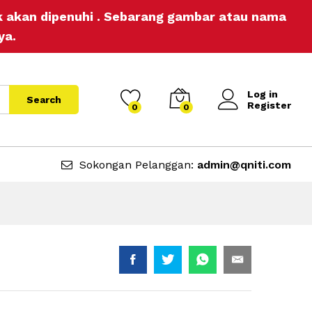
RM
16.00
Add to Cart
ak akan dipenuhi . Sebarang gambar atau nama
ya.
Log in
Search
Register
0
0
Sokongan Pelanggan:
admin@qniti.com