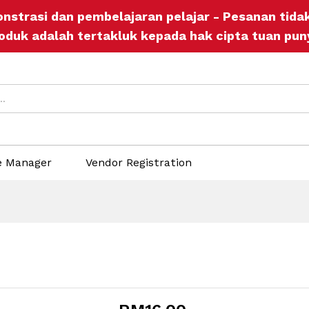
onstrasi dan pembelajaran pelajar - Pesanan tid
ers
Store Policies
Inquiries
oduk adalah tertakluk kepada hak cipta tuan pun
e Manager
Vendor Registration