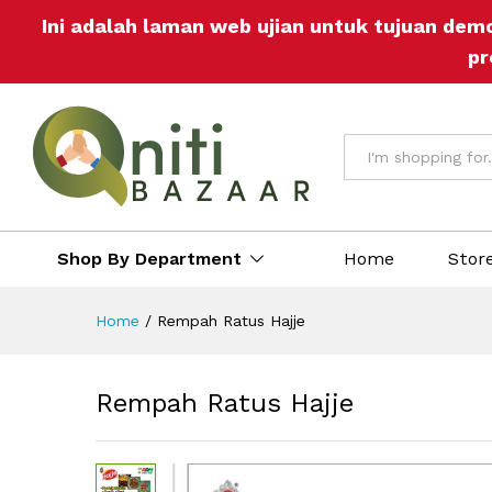
Rempah Ratus Hajje
Ini adalah laman web ujian untuk tujuan dem
Description
Reviews (0)
More Off
pr
All
Shop By Department
Home
Stor
Home
/
Rempah Ratus Hajje
Rempah Ratus Hajje