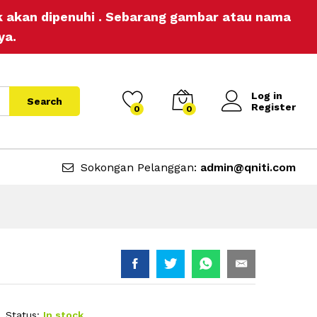
Add to Cart
ak akan dipenuhi . Sebarang gambar atau nama
ya.
Log in
Search
Register
0
0
Sokongan Pelanggan:
admin@qniti.com
Status:
In stock