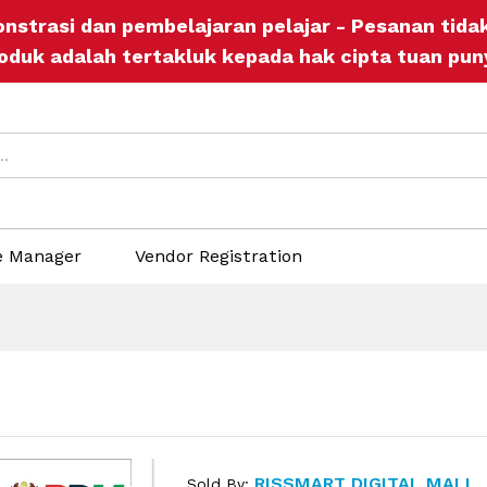
onstrasi dan pembelajaran pelajar - Pesanan tid
ers
Store Policies
Inquiries
oduk adalah tertakluk kepada hak cipta tuan pun
e Manager
Vendor Registration
RISSMART DIGITAL MALL
Sold By: