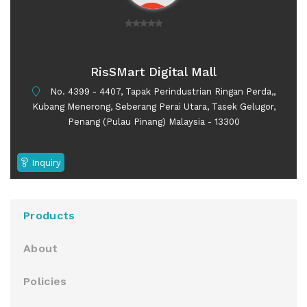
0
o
u
RisSMart Digital Mall
t
No. 4399 - 4407, Tapak Perindustrian Ringan Perda,,
o
Kubang Menerong, Seberang Perai Utara, Tasek Gelugor,
f
Penang (Pulau Pinang) Malaysia - 13300
5
Inquiry
Products
About
Policies