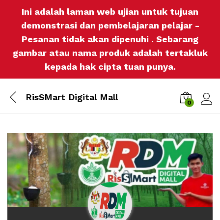
Ini adalah laman web ujian untuk tujuan
demonstrasi dan pembelajaran pelajar -
Pesanan tidak akan dipenuhi . Sebarang
gambar atau nama produk adalah tertakluk
kepada hak cipta tuan punya.
RisSMart Digital Mall
0
Log i