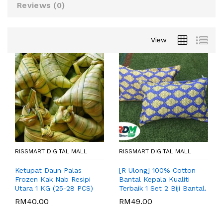
Reviews (
0
)
View
RISSMART DIGITAL MALL
RISSMART DIGITAL MALL
Ketupat Daun Palas
[R Ulong] 100% Cotton
Frozen Kak Nab Resipi
Bantal Kepala Kualiti
Utara 1 KG (25-28 PCS)
Terbaik 1 Set 2 Biji Bantal.
RM
40.00
RM
49.00