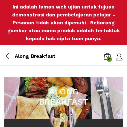
Ini adalah laman web ujian untuk tujuan
demonstrasi dan pembelajaran pelajar -
Pesanan tidak akan dipenuhi . Sebarang
gambar atau nama produk adalah tertakluk
kepada hak cipta tuan punya.
Along Breakfast
0
Log i
ALONG
BREAKFAST