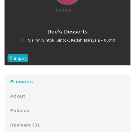
0
o
u
Dee's Desserts
t
Sisiran Sintok, Sintok, Kedah Malaysia - 06010
o
f
5
Inquiry
Products
About
Policies
Reviews (
0
)