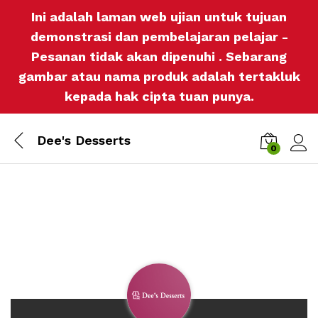
Ini adalah laman web ujian untuk tujuan
demonstrasi dan pembelajaran pelajar -
Pesanan tidak akan dipenuhi . Sebarang
gambar atau nama produk adalah tertakluk
kepada hak cipta tuan punya.
Dee's Desserts
0
Log i